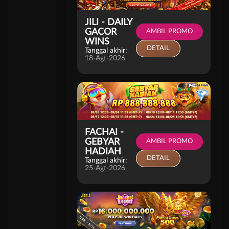
JILI - DAILY
GACOR
AMBIL PROMO
WINS
DETAIL
Tanggal akhir:
18-Agt-2026
FACHAI -
GEBYAR
AMBIL PROMO
HADIAH
DETAIL
Tanggal akhir:
25-Agt-2026