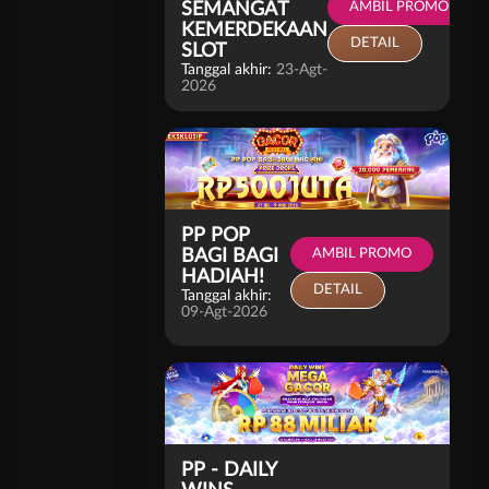
SEMANGAT
AMBIL PROMO
KEMERDEKAAN
DETAIL
SLOT
Tanggal akhir:
23-Agt-
2026
PP POP
BAGI BAGI
AMBIL PROMO
HADIAH!
DETAIL
Tanggal akhir:
09-Agt-2026
PP - DAILY