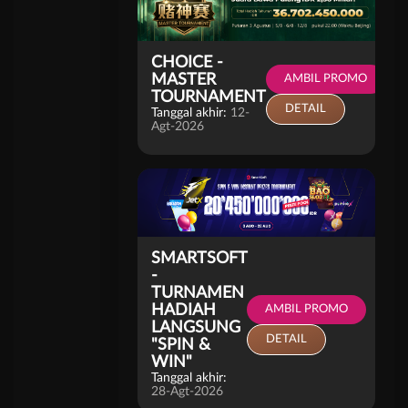
CHOICE -
MASTER
AMBIL PROMO
TOURNAMENT
DETAIL
Tanggal akhir:
12-
Agt-2026
SMARTSOFT
-
TURNAMEN
HADIAH
AMBIL PROMO
LANGSUNG
DETAIL
"SPIN &
WIN"
Tanggal akhir:
28-Agt-2026