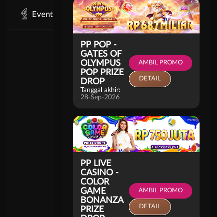
Event
PP POP -
GATES OF
OLYMPUS
AMBIL PROMO
POP PRIZE
DETAIL
DROP
Tanggal akhir:
28-Sep-2026
PP LIVE
CASINO -
COLOR
GAME
AMBIL PROMO
BONANZA
DETAIL
PRIZE