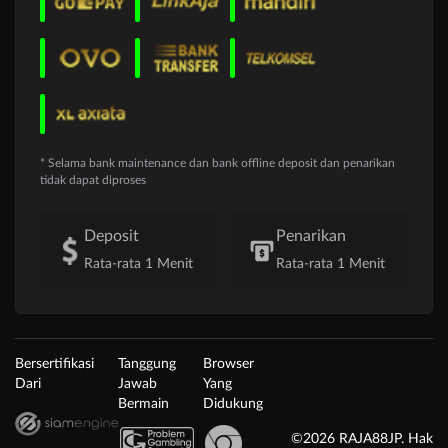
* Selama bank maintenance dan bank offline deposit dan penarikan
tidak dapat diproses
Deposit
Penarikan
Rata-rata 1 Menit
Rata-rata 1 Menit
Bersertifikasi
Tanggung
Browser
Dari
Jawab
Yang
Bermain
Didukung
©2026 RAJA88JP. Hak