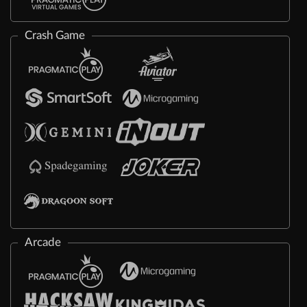
Crash Game
Arcade