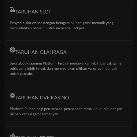
TARUHAN SLOT
Penyedia slot online dengan beragam pilihan game menarik yang
memudahkan pemain untuk mencapai jackpot
TARUHAN OLAHRAGA
Sportsbook Gaming Platform Terbaik menawarkan lebih banyak game,
odds yang lebih tinggi, dan menyediakan pilihan yang lebih banyak
untuk pemain.
TARUHAN LIVE KASINO
Platform Pilihan bagi perusahaan-perusahaan terbaik di dunia, dengan
pilihan variasi game terbanyak