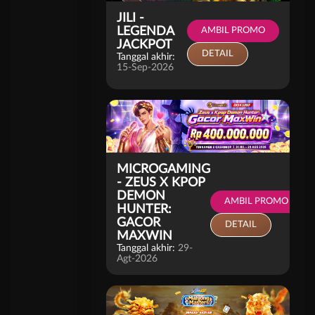
JILI -
LEGENDA
AMBIL PROMO
JACKPOT
DETAIL
Tanggal akhir:
15-Sep-2026
MICROGAMING
- ZEUS X KPOP
DEMON
AMBIL PROMO
HUNTER:
GACOR
DETAIL
MAXWIN
Tanggal akhir:
29-
Agt-2026