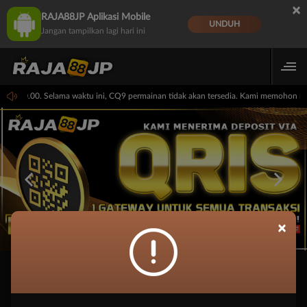
×
RAJA88JP Aplikasi Mobile
UNDUH
Jangan tampilkan lagi hari ini
i 15.00.00. Selama waktu ini, CQ9 permainan tidak akan tersedia. Kami memohon m
×
JACKPOT
PLAY