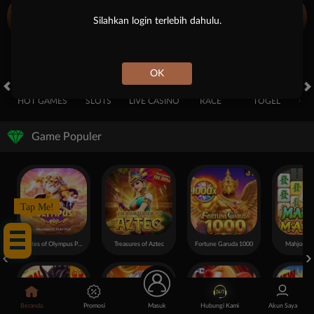
IDR
12,732,404,661
Silahkan login terlebih dahulu.
OK
HOT GAMES
SLOTS
LIVE CASINO
RACE
TOGEL
OL
Game Populer
Tap Me!
Gates of Olympus POP
Treasures of Aztec
Fortune Garuda 1000
Mahjong 
Beranda
Promosi
Masuk
Hubungi Kami
Akun Saya